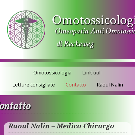
Omotossicolog
Omeopatia Anti Omotossi
di Reckeweg
Omotossicologia
Link utili
Letture consigliate
Contatto
Raoul Nalin
ontatto
Raoul Nalin – Medico Chirurgo